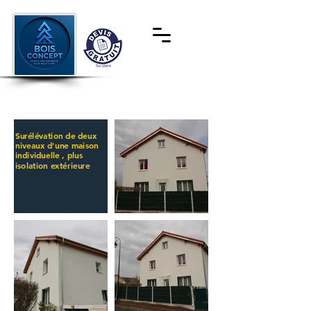
Surélévation de deux
niveaux d'une maison
individuelle , plus
isolation extérieure