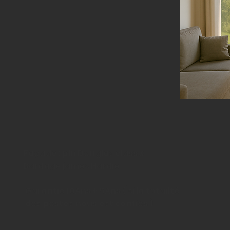
Façade : pin Douglas class 3
Bardage james Hardie
Garantie 10Ans + 5Ans ( si la totailté
des postes nous est confiés )