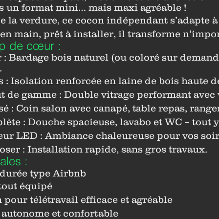
s un format mini… mais maxi agréable !
 la verdure, ce cocon indépendant s’adapte à 
en main, prêt à installer, il transforme n’impo
p de cœur :
 : Bardage bois naturel (ou coloré sur demand
.
s : Isolation renforcée en laine de bois haute 
 de gamme : Double vitrage performant avec vo
sé : Coin salon avec canapé, table repas, rang
lète : Douche spacieuse, lavabo et WC – tout 
eur LED : Ambiance chaleureuse pour vos soiré
oser : Installation rapide, sans gros travaux.
ales :
 durée type Airbnb
tout équipé
 pour télétravail efficace et agréable
autonome et confortable